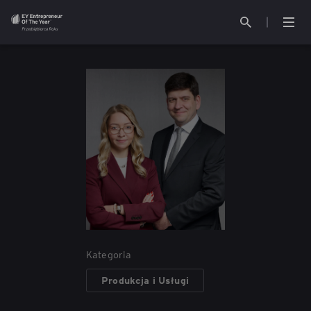
O konkursie
Kontakt
Jury
EY Polska
Aktualności
Partnerzy
Galeria
Kategoria
Poprzednie edycje
Produkcja i Usługi