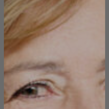
i dając więźniom możliwości rozwoju zawodowego.
Razem z żoną założył Fundację Leny Grochowskiej,
która pomaga osobom z niepełnosprawnościami,
uchodźcom i osobom w kryzysie bezdomności.