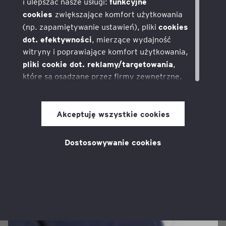
funkcyjne
i ulepszać nasze usługi:
cookies
zwiększające komfort użytkowania
cookies
(np. zapamiętywanie ustawień), pliki
dot. efektywności
, mierzące wydajność
witryny i poprawiające komfort użytkowania,
pliki cookie dot. reklamy/targetowania
,
które są osadzane przez firmy zewnętrzne,
z którymi realizujemy kampanie reklamowe
i pozwalają nam na dostarczanie
pliki
odpowiednich dla użytkownika reklam,
Akceptuję wszystkie cookies
cookie dot. mediów społecznościowych
,
które pozwalają na udostępnianie treści z tej
Dostosowywanie cookies
strony w mediach społecznościowych, takich
jak Facebook i Twitter.
Zgodę na pliki cookies można wycofać
w dowolnym momencie po wejściu na stronę
internetową poprzez link w polityce
prywatności, który można znaleźć na dole