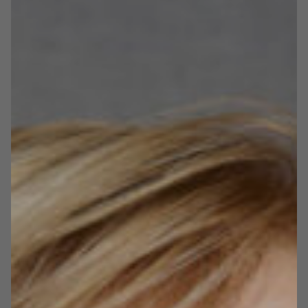
poprzemysłowych przekształcając je w wyjątkowe
hotele. Wśród najważniejszych inwestycji są: Pałac
i Folwark Łochów, Hotel Tobaco w Łodzi, Zamek
w Janowie Podlaskim, Koszary Góra Kalwaria,
Cukrownia Żnin czy Dwór Uphagena w Gdańsku. Dla
Władysława Grochowskiego ochrona zabytków
i aktywizacja lokalnych społeczności są ważniejsze niż
finansowe efekty działalności. Dlatego inwestuje
w obiekty znajdujące się w nieoczywistych
lokalizacjach. Będąc wiernym swojemu motto
„kochajmy zabytki, tak szybko odchodzą” stworzył
sieć ponad 20 hoteli, które dają możliwość poznania
lokalnej historii. Jest autorem inwestycyjnego
Systemu Arche®, który daje inwestorom
uczestnictwo w zyskach całego obiektu. Dla
przedsiębiorcy ważna jest misja społeczna.
W hotelach otwiera sklepy z wyrobami miejscowych
rzemieślników. Wspiera reintegrację wykluczonych
grup społecznych współpracując z zakładami karnymi