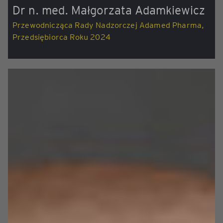
Dr n. med. Małgorzata Adamkiewicz
Przewodnicząca Rady Nadzorczej Adamed Pharma,
Przedsiębiorca Roku 2024
Przedsiębiorca Roku 2024. Promotorka polskiej
przedsiębiorczości poprzez współpracę nauki
z biznesem oraz rozwoju ...
więcej