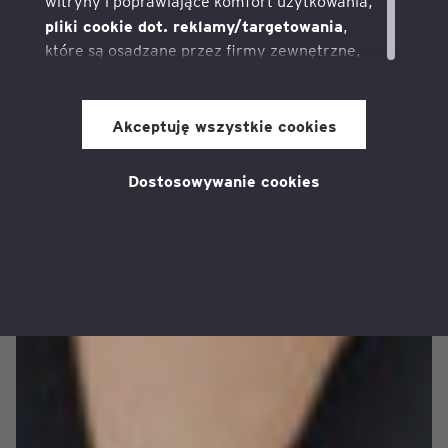
witryny i poprawiające komfort użytkowania,
pliki cookie dot. reklamy/targetowania
,
które są osadzane przez firmy zewnętrzne,
z którymi realizujemy kampanie reklamowe
i pozwalają nam na dostarczanie
pliki
odpowiednich dla użytkownika reklam,
Akceptuję wszystkie cookies
cookie dot. mediów społecznościowych
,
które pozwalają na udostępnianie treści z tej
Dostosowywanie cookies
strony w mediach społecznościowych, takich
jak Facebook i Twitter.
Zgodę na pliki cookies można wycofać
w dowolnym momencie po wejściu na stronę
internetową poprzez link w polityce
prywatności, który można znaleźć na dole
każdej strony serwisu.
polityką
Zapoznaj się z naszą
dotyczącą
plików cookies, aby uzyskać więcej