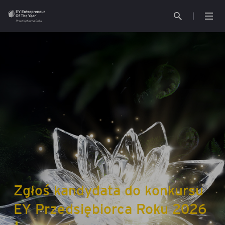
O konkursie
Kontakt
Jury
EY Polska
Aktualności
Partnerzy
Galeria
Zgłoś kandydata do konkursu 
Poprzednie edycje
EY Przedsiębiorca Roku 2026 