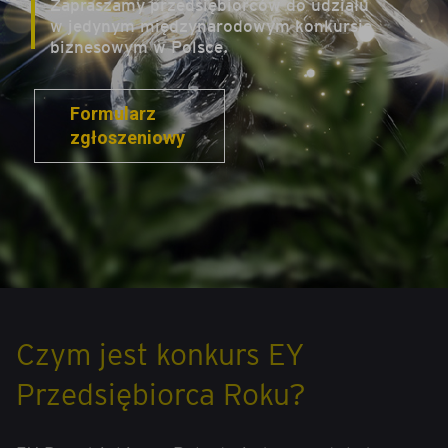
Zapraszamy przedsiębiorców do udziału 
w jedynym międzynarodowym konkursie 
biznesowym w Polsce. 
Formularz 
zgłoszeniowy 
Czym jest konkurs EY
Przedsiębiorca Roku?