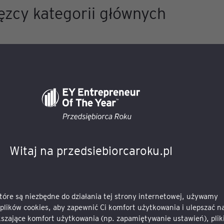
ęzcy kategorii głównych
zny zdobywca tytułu
EY Przedsiębiorca Roku
–
Pa
 Elemental Holding
– zdobył uznanie Jury poniew
ejsze metale, robi to w sposób ekologiczny i jest
ym”.
 przez Pawła Jarskiego Elemental Holding działa
Witaj na przedsiebiorcaroku.pl
ej produkcji strategicznych dla gospodarki metali
l jest jednym ze światowych liderów recyklingu m
ców oraz sprzętu elektronicznego, tzw. e-waste i 
które są niezbędne do działania tej strony internetowej, używamy
plików cookies, aby zapewnić Ci komfort użytkowania i ulepszać na
szające komfort użytkowania (np. zapamiętywanie ustawień), plik