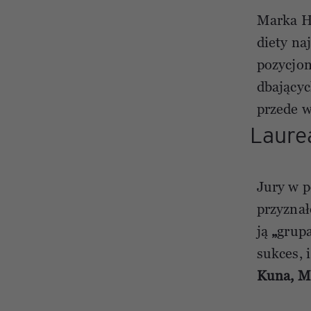
Marka He
diety na
pozycjo
dbającyc
przede w
Laure
Jury w 
przyznał
ją
„
grupa
sukces, 
Kuna, M