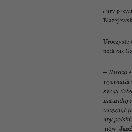
Jury przyz
Błażejews
Uroczyste 
podczas G
–
Bardzo s
wyzwania w
swoją dzia
naturalnyc
osiągnąć j
aby polski
mówi
Jace