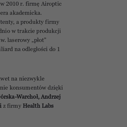
 w 2010 r. firmę Airoptic
iera akademicka.
tenty, a produkty firmy
nio w trakcie produkcji
w. laserowy „płot”
iard na odległości do 1
awet na niezwykle
nie konsumentów dzięki
rska-Warchoł, Andrzej
ki
z firmy
Health Labs