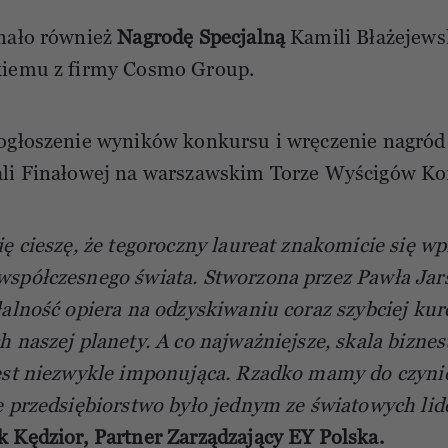
nało również
Nagrodę Specjalną
Kamili Błażejewsk
kiemu z firmy Cosmo Group.
ogłoszenie wyników konkursu i wręczenie nagród
ali Finałowej na warszawskim Torze Wyścigów Ko
ię cieszę, że tegoroczny laureat znakomicie się w
spółczesnego świata. Stworzona przez Pawła Jar
łalność opiera na odzyskiwaniu coraz szybciej ku
h naszej planety. A co najważniejsze, skala biznes
est niezwykle imponująca. Rzadko mamy do czynien
e przedsiębiorstwo było jednym ze światowych li
k Kędzior, Partner Zarządzający EY Polska.