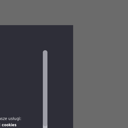
weł Jarski, założyciel
aż „odzyskuje
 już potentatem na rynku
 w branży recyklingu
 od 2010 roku. Grupa
etali z grupy
działa łącznie na ponad 35
sze usługi:
i
cookies