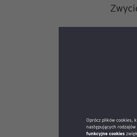
Zwyci
Tegoroc
i prezes
najcenni
światow
Założony
i zielon
Elementa
platynow
Oprócz plików cookies, 
rynkach.
następujących rodzajów 
funkcyjne cookies
zwięk