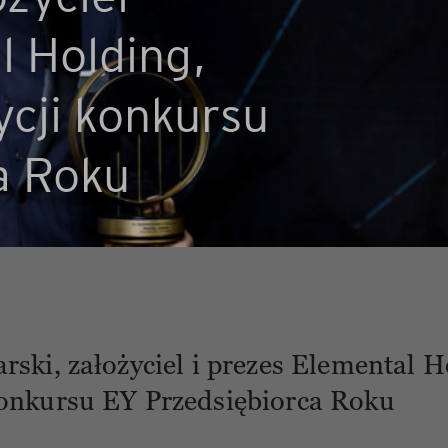
l Holding,
ycji konkursu
a Roku
rski, założyciel i prezes Elemental H
konkursu EY Przedsiębiorca Roku