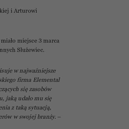
iej i Arturowi
 miało miejsce 3 marca
nnych Służewiec.
pisuje w najważniejsze
skiego firma Elemental
rczących się zasobów
u, jaką udało mu się
ia z taką sytuacją,
derów w swojej branży.
–