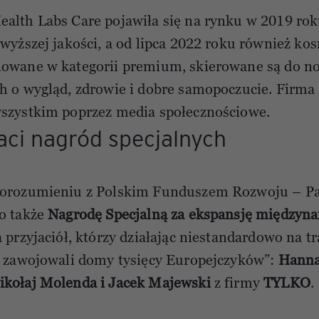
alth Labs Care pojawiła się na rynku w 2019 ro
jwyższej jakości, a od lipca 2022 roku również ko
nowane w kategorii premium, skierowane są do n
h o wygląd, zdrowie i dobre samopoczucie. Firma
szystkim poprzez media społecznościowe.
aci nagród specjalnych
porozumieniu z Polskim Funduszem Rozwoju – P
o także
Nagrodę Specjalną za ekspansję międzyn
 przyjaciół, którzy działając niestandardowo na 
i zawojowali domy tysięcy Europejczyków”:
Hanna
ikołaj Molenda i Jacek Majewski
z firmy
TYLKO
.