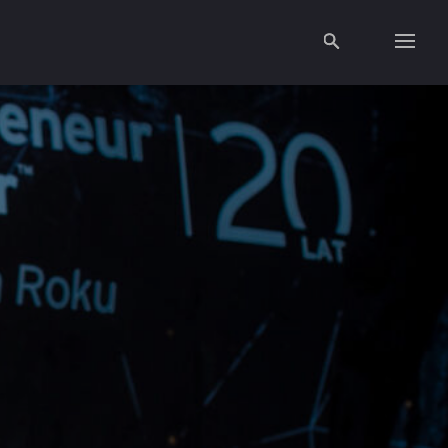
O konkursie
Jury
Aktualności
Partnerzy
Galeria