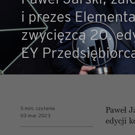
i prezes Elementa
zwycięzcą 20. ed
EY Przedsiębiorc
5 min. czytania
Paweł Ja
03 mar 2023
edycji 