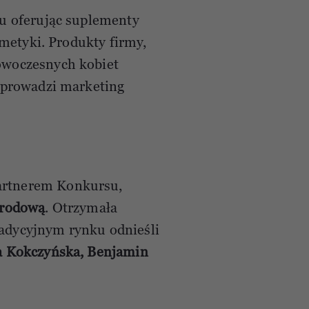
ku oferując suplementy
smetyki. Produkty firmy,
owoczesnych kobiet
 prowadzi marketing
artnerem Konkursu,
arodową
. Otrzymała
tradycyjnym rynku odnieśli
 Kokczyńska, Benjamin