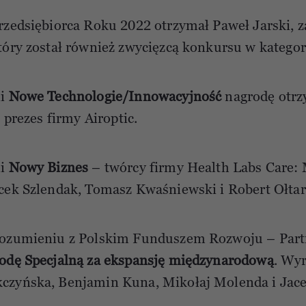
rzedsiębiorca Roku 2022 otrzymał Paweł Jarski, za
tóry został również zwycięzcą konkursu w kategor
ii
Nowe Technologie/Innowacyjność
nagrodę otrz
i prezes firmy Airoptic.
ii
Nowy Biznes
– twórcy firmy Health Labs Care:
cek Szlendak, Tomasz Kwaśniewski i Robert Ołtar
rozumieniu z Polskim Funduszem Rozwoju – Part
odę Specjalną za ekspansję międzynarodową
. Wyr
czyńska, Benjamin Kuna, Mikołaj Molenda i Jac