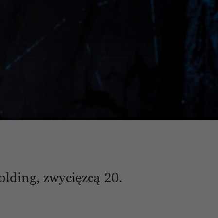
Poprzednie edycje
olding, zwycięzcą 20.