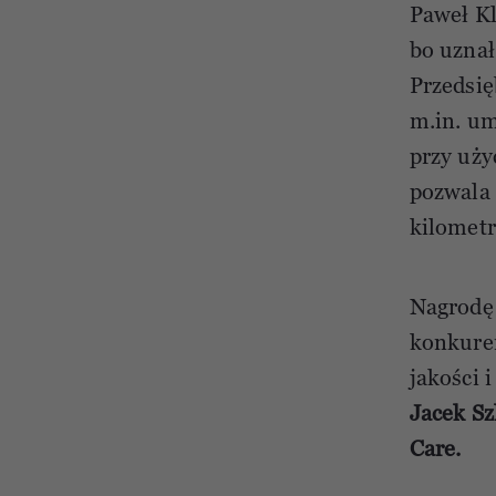
Paweł Kl
bo uznał
Przedsię
m.in. um
przy uży
pozwala 
kilometr
Nagrodę
konkure
jakości 
Jacek Sz
Care.