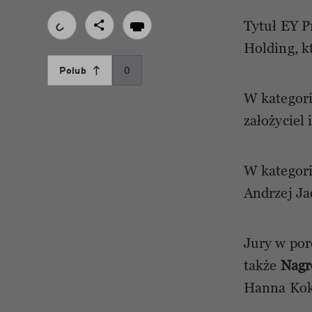
Tytuł EY P
Holding, k
Polub
0
W kategor
założyciel 
W kategor
Andrzej Ja
Jury w po
także
Nagr
Hanna Kok