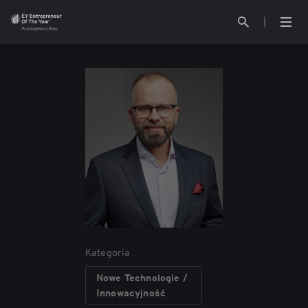
O konkursie
Kontakt
Jury
EY Polska
Aktualności
Partnerzy
Galeria
Kategoria
Poprzednie edycje
Nowe Technologie /
Innowacyjność