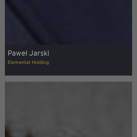
Paweł Jarski
Elemental Holding
Elemental Holding działa w branży recyklingu
i zielonej produkcji strategicznych dla gospodarki
metali. Początki grupy sięgają 2010 roku, gdy
uruchomiony został pierwszy zakład w Polsce.
Kilkanaście lat działalności to przede wszystkim
dynamiczny rozwój na rynku krajowym
oraz zagranicznych. Obecnie Grupa Elemental jest
jednym ze światowych liderów recyklingu metali
z grupy platynowców oraz sprzętu elektronicznego,