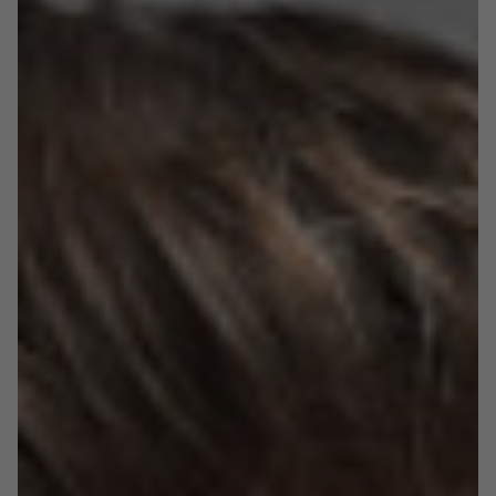
tzw. e-waste. Poza Europą działa również w Ameryce
Północnej i Azji, łącznie na ponad 35 rynkach. Grupa
stale rozszerza swoją działalność – obecnie buduje
pierwszy w Polsce zakład do recykling zużytych
baterii Li-Ion oraz hutę i rafinerię metali
szlachetnych. Elemental Holding planuje być także
pierwszym w Europie w pełni niezależnym
energetycznie przedsiębiorstwem,
ponieważ zrównoważony rozwój Grupy prowadzony
jest jednocześnie z dbałością o środowisko naturalne.
Przedsiębiorca osiągnął sukces dzięki dobrze
zdefiniowanej strategii opartej na zagranicznych
akwizycjach oraz umiejętności budowy zespołu
sprawnych menadżerów i ekspertów. Paweł Jarski
jest też prezesem Polskiego Związku Triathlonu
oraz członkiem Polskiego Komitetu Olimpijskiego.
Sport i zdrowy styl życia są jego drugą po Elemental
Holding pasją.