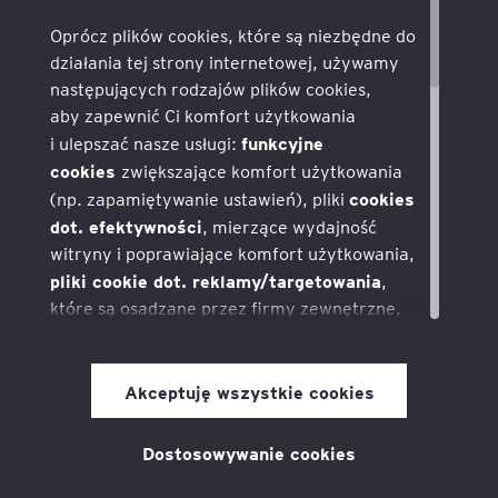
Oprócz plików cookies, które są niezbędne do
działania tej strony internetowej, używamy
następujących rodzajów plików cookies,
aby zapewnić Ci komfort użytkowania
funkcyjne
i ulepszać nasze usługi:
cookies
zwiększające komfort użytkowania
cookies
(np. zapamiętywanie ustawień), pliki
dot. efektywności
, mierzące wydajność
witryny i poprawiające komfort użytkowania,
pliki cookie dot. reklamy/targetowania
,
które są osadzane przez firmy zewnętrzne,
z którymi realizujemy kampanie reklamowe
i pozwalają nam na dostarczanie
pliki
odpowiednich dla użytkownika reklam,
Akceptuję wszystkie cookies
cookie dot. mediów społecznościowych
,
które pozwalają na udostępnianie treści z tej
Dostosowywanie cookies
strony w mediach społecznościowych, takich
jak Facebook i Twitter.