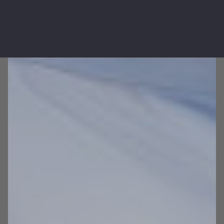
Zgodę na pliki cookies można wycofać
w dowolnym momencie po wejściu na stronę
internetową poprzez link w polityce
prywatności, który można znaleźć na dole
każdej strony serwisu.
polityką
Zapoznaj się z naszą
dotyczącą
plików cookies, aby uzyskać więcej
informacji.