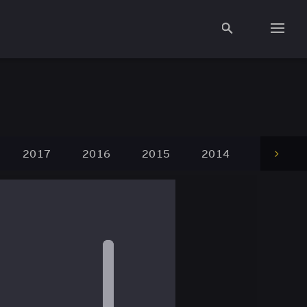
O konkursie
Jury
2017
2016
2015
2014
2013
Next
Aktualności
Partnerzy
Galeria