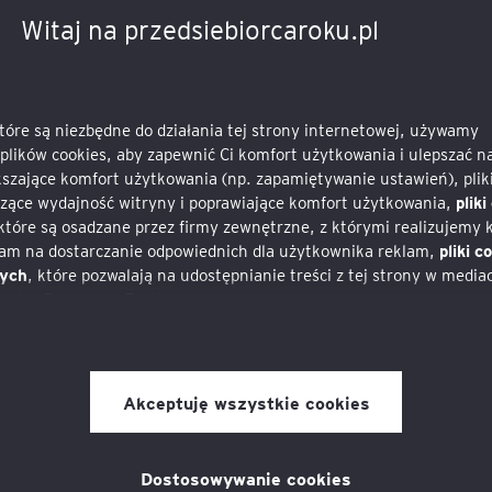
Zbigniew S
Witaj na przedsiebiorcaroku.pl
KROSS
Przedsiębiorca Ro
Zwycięzca w katego
które są niezbędne do działania tej strony internetowej, używamy
plików cookies, aby zapewnić Ci komfort użytkowania i ulepszać na
szające komfort użytkowania (np. zapamiętywanie ustawień), plik
Zbigniew Sosnowski, zał
rzące wydajność witryny i poprawiające komfort użytkowania,
pliki
Nagrodę otrzymał za "ko
 które są osadzane przez firmy zewnętrzne, z którymi realizujemy
doprowadziła do zajęci
am na dostarczanie odpowiednich dla użytkownika reklam,
pliki c
i jednego z wiodących w
wych
, które pozwalają na udostępnianie treści z tej strony w media
h jak Facebook i Twitter.
ogromną szansę na rozw
 można wycofać w dowolnym momencie po wejściu na stronę intern
prywatności, który można znaleźć na dole każdej strony serwisu.
Akceptuję wszystkie cookies
ityką
dotyczącą plików cookies, aby uzyskać więcej informacji.
Dostosowywanie cookies