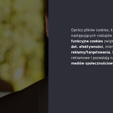
Oprócz plików cookies, 
następujących rodzajów 
funkcyjne cookies
zwięk
dot. efektywności
, mie
reklamy/targetowania
,
reklamowe i pozwalają n
mediów społecznościo
społecznościowych, takic
Zgodę na pliki cookies
poprzez link w polityce 
Zapoznaj się z naszą
pol